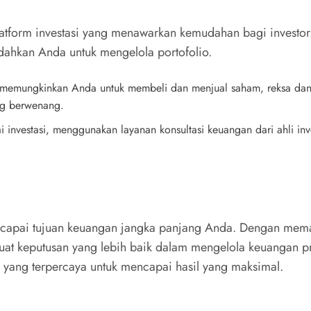
form investasi yang menawarkan kemudahan bagi investor. Pi
dahkan Anda untuk mengelola portofolio.
ng memungkinkan Anda untuk membeli dan menjual saham, reksa dan
ang berwenang.
i investasi, menggunakan layanan konsultasi keuangan dari ahli i
ncapai tujuan keuangan jangka panjang Anda. Dengan memaha
at keputusan yang lebih baik dalam mengelola keuangan prib
asi yang terpercaya untuk mencapai hasil yang maksimal.