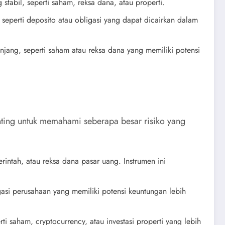
stabil, seperti saham, reksa dana, atau properti.
 seperti deposito atau obligasi yang dapat dicairkan dalam
jang, seperti saham atau reksa dana yang memiliki potensi
enting untuk memahami seberapa besar risiko yang
erintah, atau reksa dana pasar uang. Instrumen ini
gasi perusahaan yang memiliki potensi keuntungan lebih
ti saham, cryptocurrency, atau investasi properti yang lebih