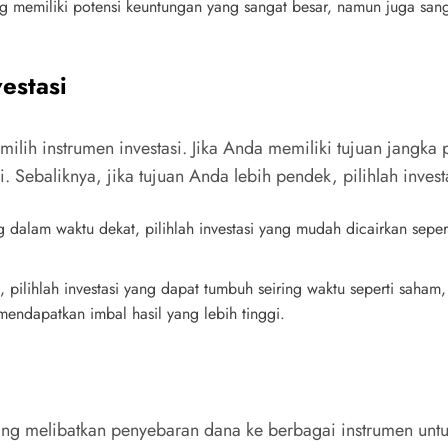
ng memiliki potensi keuntungan yang sangat besar, namun juga sanga
estasi
milih instrumen investasi. Jika Anda memiliki tujuan jangka
. Sebaliknya, jika tujuan Anda lebih pendek, pilihlah invest
 dalam waktu dekat, pilihlah investasi yang mudah dicairkan sepe
, pilihlah investasi yang dapat tumbuh seiring waktu seperti saham,
endapatkan imbal hasil yang lebih tinggi.
i yang melibatkan penyebaran dana ke berbagai instrumen unt