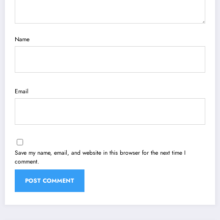
Name
Email
Save my name, email, and website in this browser for the next time I
comment.