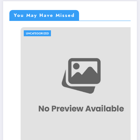
You May Have Missed
UNCATEGORIZED