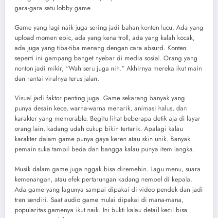
gara-gara satu lobby game.
Game yang lagi naik juga sering jadi bahan konten lucu. Ada yang
upload momen epic, ada yang kena troll, ada yang kalah kocak,
ada juga yang tiba-tiba menang dengan cara absurd. Konten
seperti ini gampang banget nyebar di media sosial. Orang yang
nonton jadi mikir, “Wah seru juga nih.” Akhirnya mereka ikut main
dan rantai viralnya terus jalan.
Visual jadi faktor penting juga. Game sekarang banyak yang
punya desain kece, warna-warna menarik, animasi halus, dan
karakter yang memorable. Begitu lihat beberapa detik aja di layar
orang lain, kadang udah cukup bikin tertarik. Apalagi kalau
karakter dalam game punya gaya keren atau skin unik. Banyak
pemain suka tampil beda dan bangga kalau punya item langka.
Musik dalam game juga nggak bisa diremehin. Lagu menu, suara
kemenangan, atau efek pertarungan kadang nempel di kepala.
Ada game yang lagunya sampai dipakai di video pendek dan jadi
tren sendiri. Saat audio game mulai dipakai di mana-mana,
popularitas gamenya ikut naik. Ini bukti kalau detail kecil bisa