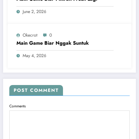
June 2, 2026
Okecrot
0
Main Game Biar Nggak Suntuk
May 4, 2026
POST COMMENT
Comments