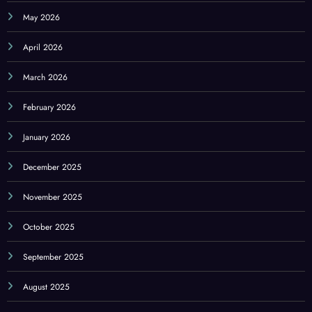
May 2026
April 2026
March 2026
February 2026
January 2026
December 2025
November 2025
October 2025
September 2025
August 2025