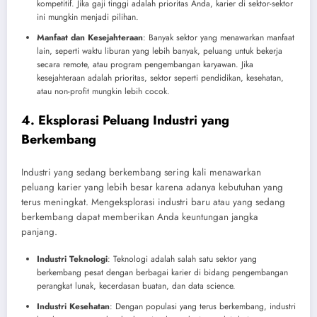
kompetitif. Jika gaji tinggi adalah prioritas Anda, karier di sektor-sektor
ini mungkin menjadi pilihan.
Manfaat dan Kesejahteraan
: Banyak sektor yang menawarkan manfaat
lain, seperti waktu liburan yang lebih banyak, peluang untuk bekerja
secara remote, atau program pengembangan karyawan. Jika
kesejahteraan adalah prioritas, sektor seperti pendidikan, kesehatan,
atau non-profit mungkin lebih cocok.
4. Eksplorasi Peluang Industri yang
Berkembang
Industri yang sedang berkembang sering kali menawarkan
peluang karier yang lebih besar karena adanya kebutuhan yang
terus meningkat. Mengeksplorasi industri baru atau yang sedang
berkembang dapat memberikan Anda keuntungan jangka
panjang.
Industri Teknologi
: Teknologi adalah salah satu sektor yang
berkembang pesat dengan berbagai karier di bidang pengembangan
perangkat lunak, kecerdasan buatan, dan data science.
Industri Kesehatan
: Dengan populasi yang terus berkembang, industri