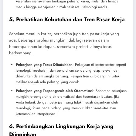
kesehatan menawarkan berbagai peluang karier, mulai dari tenaga
medis hingga manajemen rumah sakit atau teknologi medis.
5. Perhatikan Kebutuhan dan Tren Pasar Kerja
Sebelum memilih karier, perhatikan juga tren pasar kerja yang
ada. Beberapa profesi mungkin tidak lagi relevan dalam
beberapa tahun ke depan, sementara profesi lainnya terus
berkembang.
Pekerjaan yang Terus Dibutuhkan
: Pekerjaan di sektor-sektor seperti
teknologi, kesehatan, dan pendidikan cenderung tetap relevan dan
dibutuhkan dalam jangka panjang. Pelajari tren di bidang ini untuk
melihat apakah ada peluang yang cocok.
Pekerjaan yang Terpengaruh oleh Otomatisasi
: Beberapa pekerjaan
mungkin terpengaruh oleh otomatisasi dan kecerdasan buatan. Jika
Anda tertarik dengan pekerjaan yang tidak mudah digantikan oleh
teknologi, fokus pada bidang yang membutuhkan kreativitas atau
keterampilan interpersonal.
6. Pertimbangkan Lingkungan Kerja yang
Diinginkan