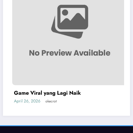
Game Viral yang Lagi Naik
April 26, 2026
okecrot