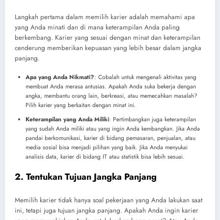
Langkah pertama dalam memilih karier adalah memahami apa
yang Anda minati dan di mana keterampilan Anda paling
berkembang. Karier yang sesuai dengan minat dan keterampilan
cenderung memberikan kepuasan yang lebih besar dalam jangka
panjang.
Apa yang Anda Nikmati?
: Cobalah untuk mengenali aktivitas yang
membuat Anda merasa antusias. Apakah Anda suka bekerja dengan
angka, membantu orang lain, berkreasi, atau memecahkan masalah?
Pilih karier yang berkaitan dengan minat ini.
Keterampilan yang Anda Miliki
: Pertimbangkan juga keterampilan
yang sudah Anda miliki atau yang ingin Anda kembangkan. Jika Anda
pandai berkomunikasi, karier di bidang pemasaran, penjualan, atau
media sosial bisa menjadi pilihan yang baik. Jika Anda menyukai
analisis data, karier di bidang IT atau statistik bisa lebih sesuai.
2. Tentukan Tujuan Jangka Panjang
Memilih karier tidak hanya soal pekerjaan yang Anda lakukan saat
ini, tetapi juga tujuan jangka panjang. Apakah Anda ingin karier