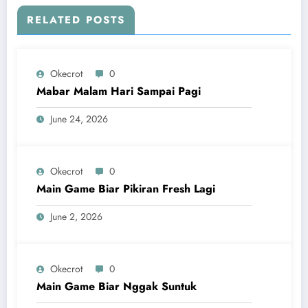
RELATED POSTS
Okecrot
0
Mabar Malam Hari Sampai Pagi
June 24, 2026
Okecrot
0
Main Game Biar Pikiran Fresh Lagi
June 2, 2026
Okecrot
0
Main Game Biar Nggak Suntuk