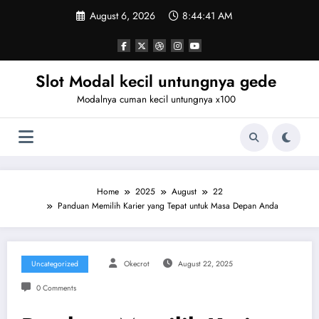
Skip
August 6, 2026
8:44:41 AM
to
content
Slot Modal kecil untungnya gede
Modalnya cuman kecil untungnya x100
Home
2025
August
22
Panduan Memilih Karier yang Tepat untuk Masa Depan Anda
Uncategorized
Okecrot
August 22, 2025
0 Comments