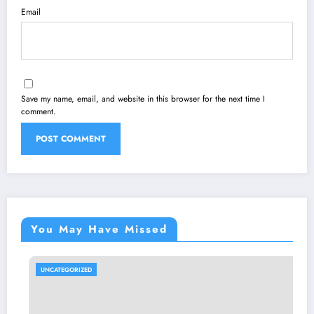
Email
Save my name, email, and website in this browser for the next time I
comment.
You May Have Missed
UNCATEGORIZED