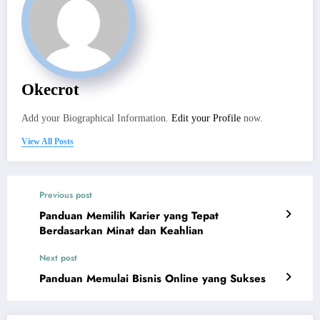
Okecrot
Add your Biographical Information.
Edit your Profile
now.
View All Posts
Previous post
Panduan Memilih Karier yang Tepat
Berdasarkan Minat dan Keahlian
Next post
Panduan Memulai Bisnis Online yang Sukses