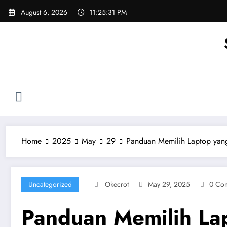
Skip
August 6, 2026
11:25:32 PM
to
content
Home
2025
May
29
Panduan Memilih Laptop yang
Uncategorized
Okecrot
May 29, 2025
0 Co
Panduan Memilih Lap