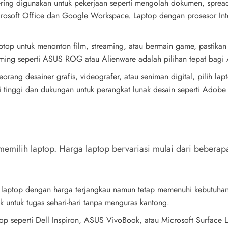
ering digunakan untuk pekerjaan seperti mengolah dokumen, spreads
Microsoft Office dan Google Workspace. Laptop dengan prosesor 
op untuk menonton film, streaming, atau bermain game, pastikan la
ming seperti ASUS ROG atau Alienware adalah pilihan tepat bagi 
seorang desainer grafis, videografer, atau seniman digital, pilih l
i tinggi dan dukungan untuk perangkat lunak desain seperti Adob
milih laptop. Harga laptop bervariasi mulai dari beberapa 
ih laptop dengan harga terjangkau namun tetap memenuhi kebutuha
k untuk tugas sehari-hari tanpa menguras kantong.
p seperti Dell Inspiron, ASUS VivoBook, atau Microsoft Surface La