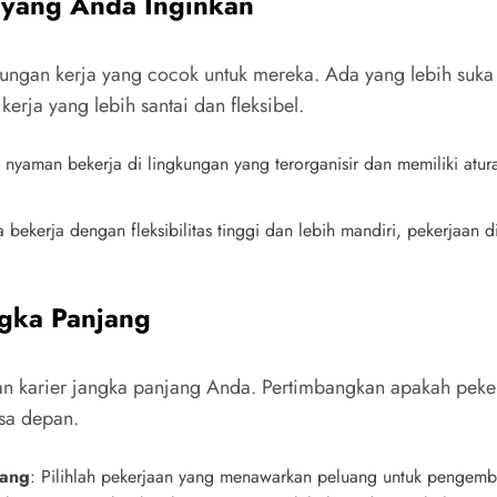
a yang Anda Inginkan
kungan kerja yang cocok untuk mereka. Ada yang lebih suka
erja yang lebih santai dan fleksibel.
 nyaman bekerja di lingkungan yang terorganisir dan memiliki atura
ka bekerja dengan fleksibilitas tinggi dan lebih mandiri, pekerjaan
ngka Panjang
uan karier jangka panjang Anda. Pertimbangkan apakah pek
sa depan.
bang
: Pilihlah pekerjaan yang menawarkan peluang untuk pengemba