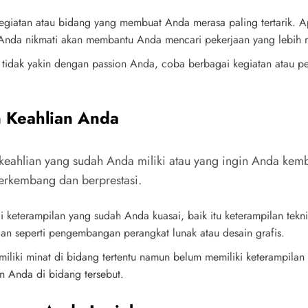
egiatan atau bidang yang membuat Anda merasa paling tertarik. Ap
 Anda nikmati akan membantu Anda mencari pekerjaan yang lebih
 tidak yakin dengan passion Anda, coba berbagai kegiatan atau p
n Keahlian Anda
n keahlian yang sudah Anda miliki atau yang ingin Anda ke
erkembang dan berprestasi.
i keterampilan yang sudah Anda kuasai, baik itu keterampilan tekni
aan seperti pengembangan perangkat lunak atau desain grafis.
miliki minat di bidang tertentu namun belum memiliki keterampilan
 Anda di bidang tersebut.