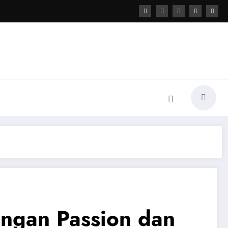
engan Passion dan