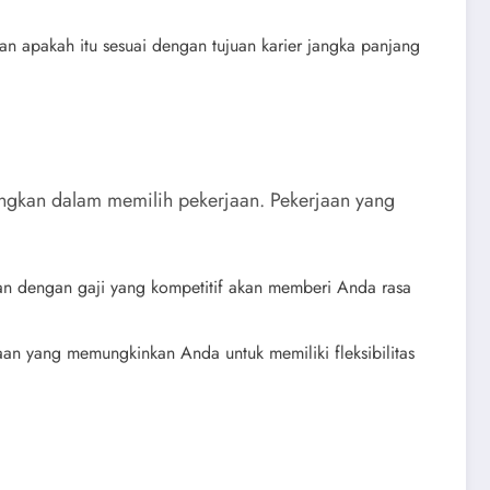
n apakah itu sesuai dengan tujuan karier jangka panjang
bangkan dalam memilih pekerjaan. Pekerjaan yang
jaan dengan gaji yang kompetitif akan memberi Anda rasa
aan yang memungkinkan Anda untuk memiliki fleksibilitas