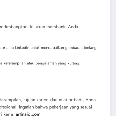
 pertimbangkan. Ini akan membantu Anda
ssdoor atau LinkedIn untuk mendapatkan gambaran tentang
ada keterampilan atau pengalaman yang kurang,
rampilan, tujuan karier, dan nilai pribadi, Anda
fesional. Ingatlah bahwa pekerjaan yang sesuai
i kerja.
artinaid.com