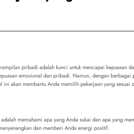
rampilan pribadi adalah kunci untuk mencapai kepuasan dan
kepuasan emosional dan pribadi. Namun, dengan berbagai pi
l ini akan membantu Anda memilih pekerjaan yang sesuai 
t adalah memahami apa yang Anda sukai dan apa yang memb
menyenangkan dan memberi Anda energi positif.