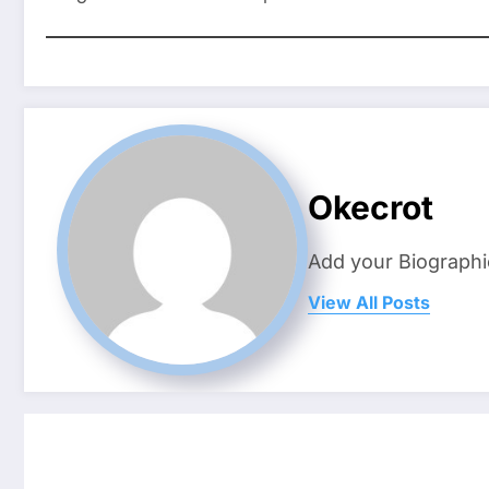
Okecrot
Add your Biographi
View All Posts