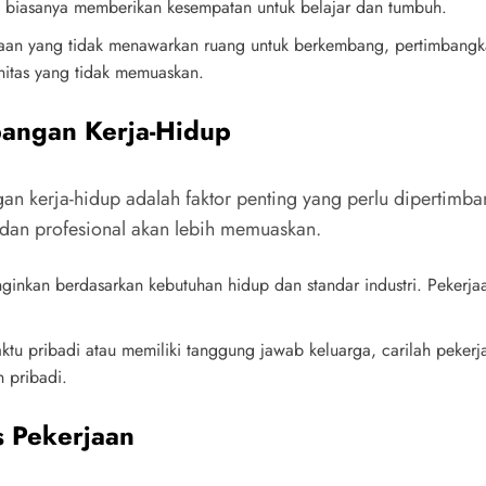
biasanya memberikan kesempatan untuk belajar dan tumbuh.
jaan yang tidak menawarkan ruang untuk berkembang, pertimbangka
nitas yang tidak memuaskan.
bangan Kerja-Hidup
gan kerja-hidup adalah faktor penting yang perlu dipertim
dan profesional akan lebih memuaskan.
inginkan berdasarkan kebutuhan hidup dan standar industri. Peker
ktu pribadi atau memiliki tanggung jawab keluarga, carilah pekerj
 pribadi.
s Pekerjaan