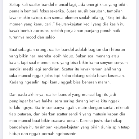
Setiap kali scatter bandel muncul lagi, ada energi khas yang bikin
pemain kembali fokus seketika. Suara musik berubah, tampilan
layar makin cakep, dan semua elemen seolah bilang, “Bro, ini dia
momen yang kamu cari.” Kejutan-kejutan kecil yang dia kasih itu
kayak bentuk apresiasi setelah perjalanan panjang penuh naik
turunnya mood dan saldo.
Buat sebagian orang, scatter bandel adalah bagian dari hiburan
yang bikin hari mereka lebih hidup. Bukan soal menang atau
kalah, tapi soal momen seru yang bisa bikin kamu senyum-senyum
sendiri meski lagi sendirian. Scatter itu kayak teman jahil yang
suka muncul nggak jelas tapi kalau datang selalu bawa keseruan.
Kadang ngeselin, tapi kamu nggak bisa beneran marah.
Dan pada akhirnya, scatter bandel yang muncul lagi itu jadi
pengingat bahwa hal-hal seru sering datang ketika kita nggak
terlalu ngoyo. Biarin semuanya ngalir, main dengan santai, nikmati
tiap putaran, dan biarkan scatter sendiri yang mutusin kapan dia
mau muncul buat bikin suasana pecah. Karena justru dari sikap
bandelnya itu tersimpan kejutan-kejutan yang bikin dunia spin tetap
hidup dan nggak pernah ngebosenin.