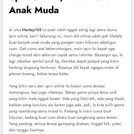
Anak Muda
di situs
Mantap168
Lo pasti udah nggak asing lagi sama dunia
spin online, kan? Sekarang ini, main slot online udah jadi lifestyle
buat banyak anak muda yang pengen nyari hiburan sekaligus
cuan. Gak cuma soal keberuntungan, main spin itu kayak nge-
charge mood abis seharian capek sama rutinitas. Bayangin aja, lo
lagi rebahan sambil scroll hp, tiba-tiba dapet jackpot yang bikin
kantong langsung berbunyi. Rasanya tuh kayak ngegas motor di
jalanan kosong, bebas tanpa batas.
Yang bikin seru dari spin online itu bukan cuma sensasi
menangnya, tapi juga vibesnya. Setiap game punya tema unik
yang bikin mata nggak bosen. Ada yang futuristik, ada yang klasik,
bahkan yang lucu-lucu ala kartun juga ada. Jadi, lo bisa pilih game
yang nyambung sama mood lo. Kadang lo main cuma buat
hiburan, kadang buat cuan ekstra buat nongkrong sama temen.
Yang penting, semua terasa gampang diakses, tinggal klik, puter,
dan tunggu hasilnya.