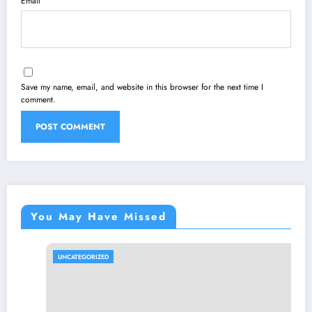
Email
Save my name, email, and website in this browser for the next time I
comment.
You May Have Missed
UNCATEGORIZED