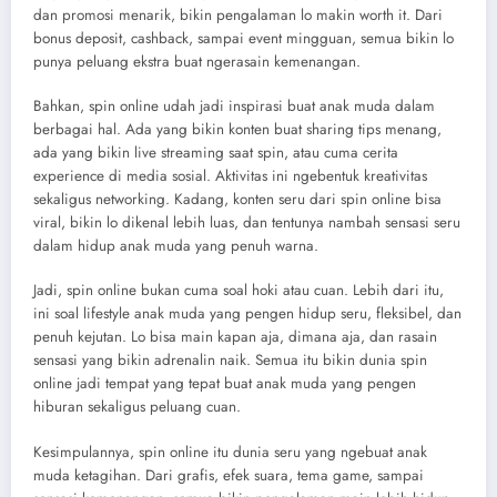
dan promosi menarik, bikin pengalaman lo makin worth it. Dari
bonus deposit, cashback, sampai event mingguan, semua bikin lo
punya peluang ekstra buat ngerasain kemenangan.
Bahkan, spin online udah jadi inspirasi buat anak muda dalam
berbagai hal. Ada yang bikin konten buat sharing tips menang,
ada yang bikin live streaming saat spin, atau cuma cerita
experience di media sosial. Aktivitas ini ngebentuk kreativitas
sekaligus networking. Kadang, konten seru dari spin online bisa
viral, bikin lo dikenal lebih luas, dan tentunya nambah sensasi seru
dalam hidup anak muda yang penuh warna.
Jadi, spin online bukan cuma soal hoki atau cuan. Lebih dari itu,
ini soal lifestyle anak muda yang pengen hidup seru, fleksibel, dan
penuh kejutan. Lo bisa main kapan aja, dimana aja, dan rasain
sensasi yang bikin adrenalin naik. Semua itu bikin dunia spin
online jadi tempat yang tepat buat anak muda yang pengen
hiburan sekaligus peluang cuan.
Kesimpulannya, spin online itu dunia seru yang ngebuat anak
muda ketagihan. Dari grafis, efek suara, tema game, sampai