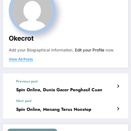
Okecrot
Add your Biographical Information.
Edit your Profile
now.
View All Posts
Previous post
Spin Online, Dunia Gacor Penghasil Cuan
Next post
Spin Online, Menang Terus Nonstop