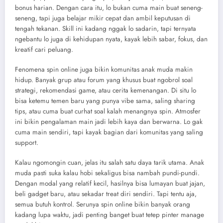
bonus harian. Dengan cara itu, lo bukan cuma main buat seneng-
seneng, tapi juga belajar mikir cepat dan ambil keputusan di
tengah tekanan. Skill ini kadang nggak lo sadarin, tapi ternyata
ngebantu lo juga di kehidupan nyata, kayak lebih sabar, fokus, dan
kreatif cari peluang.
Fenomena spin online juga bikin komunitas anak muda makin
hidup. Banyak grup atau forum yang khusus buat ngobrol soal
strategi, rekomendasi game, atau cerita kemenangan. Di situ lo
bisa ketemu temen baru yang punya vibe sama, saling sharing
tips, atau cuma buat curhat soal kalah menangnya spin. Atmosfer
ini bikin pengalaman main jadi lebih kaya dan berwarna. Lo gak
cuma main sendiri, tapi kayak bagian dari komunitas yang saling
support.
Kalau ngomongin cuan, jelas itu salah satu daya tarik utama. Anak
muda pasti suka kalau hobi sekaligus bisa nambah pundi-pundi.
Dengan modal yang relatif kecil, hasilnya bisa lumayan buat jajan,
beli gadget baru, atau sekadar treat diri sendiri. Tapi tentu aja,
semua butuh kontrol. Serunya spin online bikin banyak orang
kadang lupa waktu, jadi penting banget buat tetep pinter manage