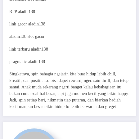
RTP aladin138
link gacor aladin138
aladin138 slot gacor
link terbaru aladin138
pragmatic aladin138
Singkatnya, spin bahagia ngajarin kita buat hidup lebih chill,
kreatif, dan positif. Lo bisa dapet reward, ngerasain thrill, dan tetep
santai. Anak muda sekarang ngerti banget kalau kebahagiaan itu
bukan cuma soal hal besar, tapi juga momen kecil yang bikin happy.
Jadi, spin setiap hari, nikmatin tiap putaran, dan biarkan hadiah
kecil maupun besar bikin hidup lo lebih berwarna dan greget.