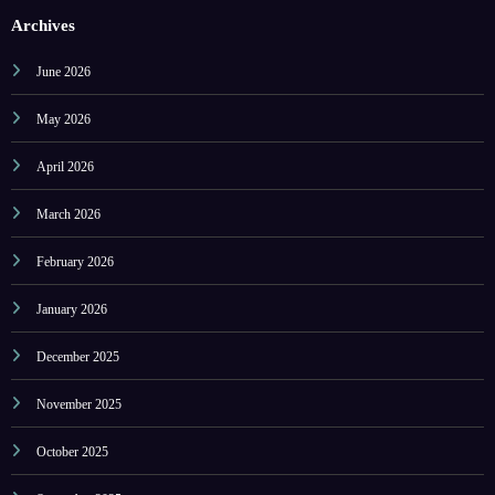
Archives
June 2026
May 2026
April 2026
March 2026
February 2026
January 2026
December 2025
November 2025
October 2025