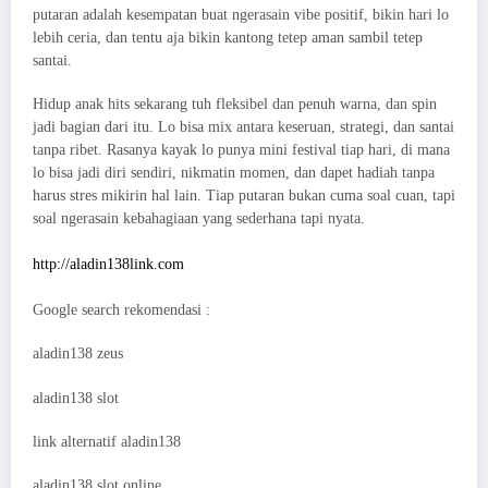
putaran adalah kesempatan buat ngerasain vibe positif, bikin hari lo
lebih ceria, dan tentu aja bikin kantong tetep aman sambil tetep
santai.
Hidup anak hits sekarang tuh fleksibel dan penuh warna, dan spin
jadi bagian dari itu. Lo bisa mix antara keseruan, strategi, dan santai
tanpa ribet. Rasanya kayak lo punya mini festival tiap hari, di mana
lo bisa jadi diri sendiri, nikmatin momen, dan dapet hadiah tanpa
harus stres mikirin hal lain. Tiap putaran bukan cuma soal cuan, tapi
soal ngerasain kebahagiaan yang sederhana tapi nyata.
http://aladin138link.com
Google search rekomendasi :
aladin138 zeus
aladin138 slot
link alternatif aladin138
aladin138 slot online