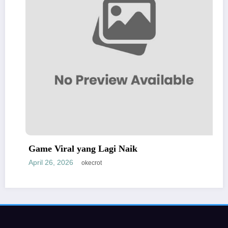
Game Viral yang Lagi Naik
April 26, 2026
okecrot