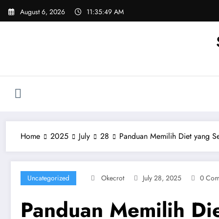
Skip
August 6, 2026
11:35:50 AM
to
content
Home
2025
July
28
Panduan Memilih Diet yang Se
Uncategorized
Okecrot
July 28, 2025
0 Com
Panduan Memilih Die