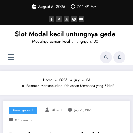
Skip
August 5, 2026
7:11:49 AM
to
content
Slot Modal kecil untungnya gede
Modalnya cuman kecil untungnya x100
Home
2025
July
23
Panduan Menumbuhkan Kebiasaan Membaca yang Efektif
Uncategorized
Okecrot
July 23, 2025
0 Comments