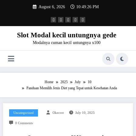
Skip
August 6, 2026
10:49:27 PM
to
content
Slot Modal kecil untungnya gede
Modalnya cuman kecil untungnya x100
Home
2025
July
10
Panduan Memilih Jenis Diet yang Tepat untuk Kesehatan Anda
Uncategorized
Okecrot
July 10, 2025
0 Comments