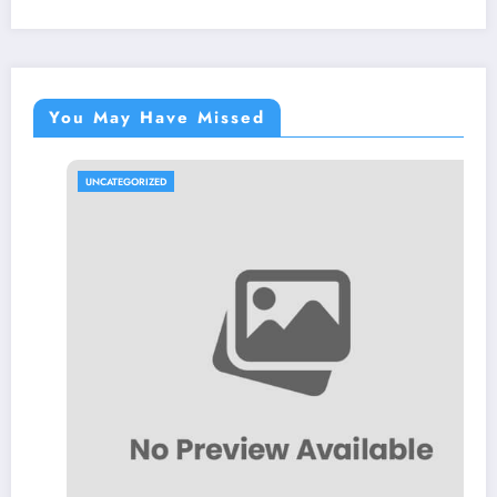
You May Have Missed
UNCATEGORIZED