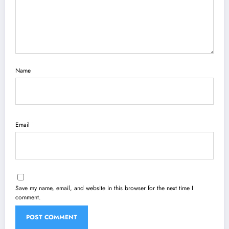
Name
Email
Save my name, email, and website in this browser for the next time I
comment.