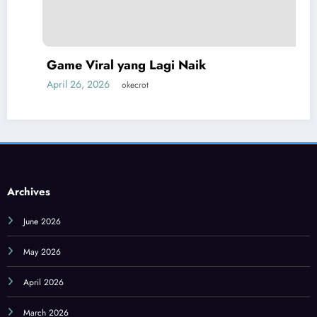
Game Viral yang Lagi Naik
April 26, 2026
okecrot
Archives
June 2026
May 2026
April 2026
March 2026