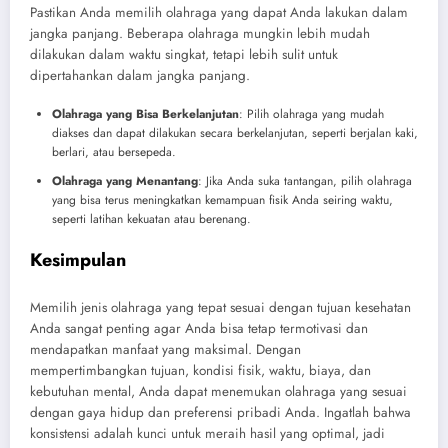
Pastikan Anda memilih olahraga yang dapat Anda lakukan dalam
jangka panjang. Beberapa olahraga mungkin lebih mudah
dilakukan dalam waktu singkat, tetapi lebih sulit untuk
dipertahankan dalam jangka panjang.
Olahraga yang Bisa Berkelanjutan
: Pilih olahraga yang mudah
diakses dan dapat dilakukan secara berkelanjutan, seperti berjalan kaki,
berlari, atau bersepeda.
Olahraga yang Menantang
: Jika Anda suka tantangan, pilih olahraga
yang bisa terus meningkatkan kemampuan fisik Anda seiring waktu,
seperti latihan kekuatan atau berenang.
Kesimpulan
Memilih jenis olahraga yang tepat sesuai dengan tujuan kesehatan
Anda sangat penting agar Anda bisa tetap termotivasi dan
mendapatkan manfaat yang maksimal. Dengan
mempertimbangkan tujuan, kondisi fisik, waktu, biaya, dan
kebutuhan mental, Anda dapat menemukan olahraga yang sesuai
dengan gaya hidup dan preferensi pribadi Anda. Ingatlah bahwa
konsistensi adalah kunci untuk meraih hasil yang optimal, jadi