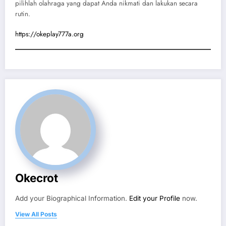
pilihlah olahraga yang dapat Anda nikmati dan lakukan secara
rutin.
https://okeplay777a.org
Okecrot
Add your Biographical Information.
Edit your Profile
now.
View All Posts