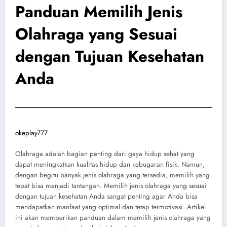
Panduan Memilih Jenis
Olahraga yang Sesuai
dengan Tujuan Kesehatan
Anda
okeplay777
Olahraga adalah bagian penting dari gaya hidup sehat yang
dapat meningkatkan kualitas hidup dan kebugaran fisik. Namun,
dengan begitu banyak jenis olahraga yang tersedia, memilih yang
tepat bisa menjadi tantangan. Memilih jenis olahraga yang sesuai
dengan tujuan kesehatan Anda sangat penting agar Anda bisa
mendapatkan manfaat yang optimal dan tetap termotivasi. Artikel
ini akan memberikan panduan dalam memilih jenis olahraga yang