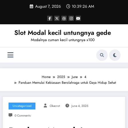
Skip
August 7, 2026
10:39:26 AM
to
content
Slot Modal kecil untungnya gede
Modalnya cuman kecil untungnya x100
Home
2025
June
4
Panduan Memulai Kebiasaan Berolahraga untuk Gaya Hidup Sehat
Uncategorized
Okecrot
June 4, 2025
0 Comments