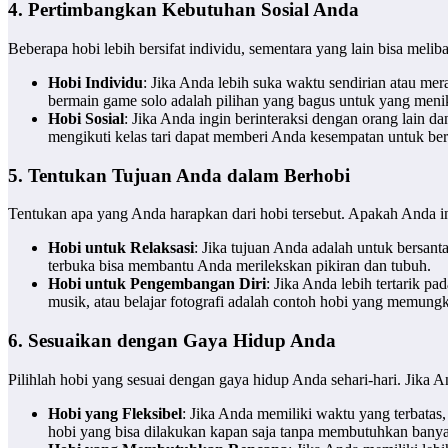
4. Pertimbangkan Kebutuhan Sosial Anda
Beberapa hobi lebih bersifat individu, sementara yang lain bisa melib
Hobi Individu
: Jika Anda lebih suka waktu sendirian atau me
bermain game solo adalah pilihan yang bagus untuk yang menik
Hobi Sosial
: Jika Anda ingin berinteraksi dengan orang lain 
mengikuti kelas tari dapat memberi Anda kesempatan untuk ber
5. Tentukan Tujuan Anda dalam Berhobi
Tentukan apa yang Anda harapkan dari hobi tersebut. Apakah Anda in
Hobi untuk Relaksasi
: Jika tujuan Anda adalah untuk bersan
terbuka bisa membantu Anda merilekskan pikiran dan tubuh.
Hobi untuk Pengembangan Diri
: Jika Anda lebih tertarik 
musik, atau belajar fotografi adalah contoh hobi yang memun
6. Sesuaikan dengan Gaya Hidup Anda
Pilihlah hobi yang sesuai dengan gaya hidup Anda sehari-hari. Jika 
Hobi yang Fleksibel
: Jika Anda memiliki waktu yang terbatas,
hobi yang bisa dilakukan kapan saja tanpa membutuhkan bany