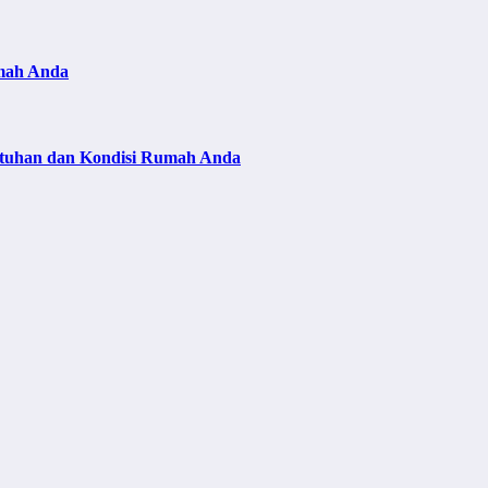
umah Anda
utuhan dan Kondisi Rumah Anda