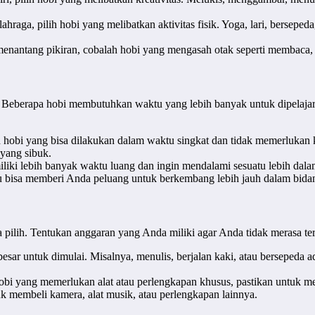
ahraga, pilih hobi yang melibatkan aktivitas fisik. Yoga, lari, bersepe
g menantang pikiran, cobalah hobi yang mengasah otak seperti membaca,
Beberapa hobi membutuhkan waktu yang lebih banyak untuk dipelajari 
lih hobi yang bisa dilakukan dalam waktu singkat dan tidak memerluka
yang sibuk.
iliki lebih banyak waktu luang dan ingin mendalami sesuatu lebih dal
ntu bisa memberi Anda peluang untuk berkembang lebih jauh dalam bidan
a pilih. Tentukan anggaran yang Anda miliki agar Anda tidak merasa ter
sar untuk dimulai. Misalnya, menulis, berjalan kaki, atau bersepeda a
 hobi yang memerlukan alat atau perlengkapan khusus, pastikan untuk 
 membeli kamera, alat musik, atau perlengkapan lainnya.