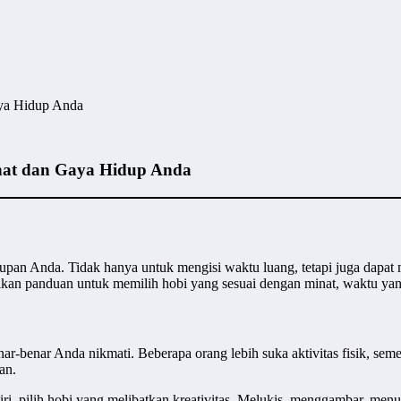
aya Hidup Anda
nat dan Gaya Hidup Anda
upan Anda. Tidak hanya untuk mengisi waktu luang, tetapi juga dapa
rikan panduan untuk memilih hobi yang sesuai dengan minat, waktu ya
nar Anda nikmati. Beberapa orang lebih suka aktivitas fisik, sementara
an.
ri, pilih hobi yang melibatkan kreativitas. Melukis, menggambar, menu