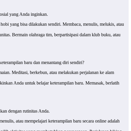
sosial yang Anda inginkan.
 hobi yang bisa dilakukan sendiri. Membaca, menulis, melukis, atau
itas. Bermain olahraga tim, berpartisipasi dalam klub buku, atau
eterampilan baru dan menantang diri sendiri?
maian. Meditasi, berkebun, atau melakukan perjalanan ke alam
gkinkan Anda untuk belajar keterampilan baru. Memasak, berlatih
ikan dengan rutinitas Anda.
menulis, atau mempelajari keterampilan baru secara online adalah