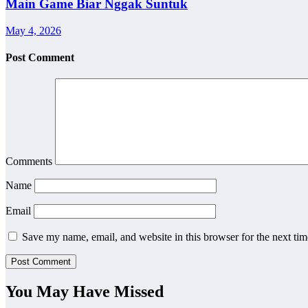
Main Game Biar Nggak Suntuk
May 4, 2026
Post Comment
Comments
Name
Email
Save my name, email, and website in this browser for the next ti
You May Have Missed