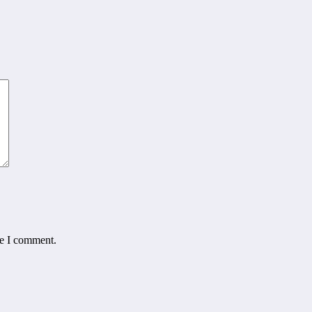
me I comment.