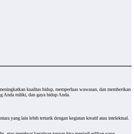
t meningkatkan kualitas hidup, memperluas wawasan, dan memberikan
ng Anda miliki, dan gaya hidup Anda.
 yang lain lebih tertarik dengan kegiatan kreatif atau intelektual.
lis, atau membuat kerajinan tangan bisa menjadi pilihan yang