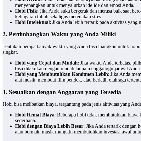
menyenangkan untuk menyalurkan ide-ide dan emosi Anda.
Hobi Fisik
: Jika Anda suka bergerak dan merasa baik saat berol
kebugaran tubuh sekaligus meredakan stres.
Hobi Intelektual
: Jika Anda lebih tertarik pada aktivitas yan
2. Pertimbangkan Waktu yang Anda Miliki
Tentukan berapa banyak waktu yang Anda bisa luangkan untuk hobi. 
singkat.
Hobi yang Cepat dan Mudah
: Jika waktu Anda terbatas, pi
bisa dilakukan dengan mudah tanpa mengganggu jadwal Anda 
Hobi yang Membutuhkan Komitmen Lebih
: Jika Anda mem
alat musik, membuat film pendek, atau berlatih olahraga terte
3. Sesuaikan dengan Anggaran yang Tersedia
Hobi bisa melibatkan biaya, tergantung pada jenis aktivitas yang And
Hobi Hemat Biaya
: Beberapa hobi tidak membutuhkan biaya be
sederhana.
Hobi dengan Biaya Lebih Besar
: Jika Anda tertarik dengan
atau bermain musik mungkin membutuhkan investasi awal untuk