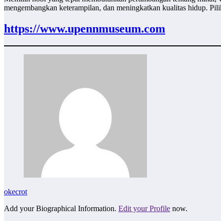
mengembangkan keterampilan, dan meningkatkan kualitas hidup. Pi
https://www.upennmuseum.com
okecrot
Add your Biographical Information.
Edit your Profile
now.