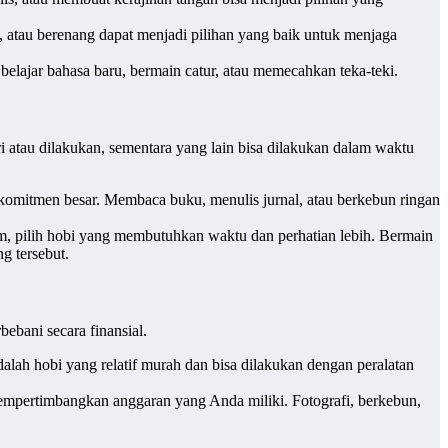
da, atau berenang dapat menjadi pilihan yang baik untuk menjaga
 belajar bahasa baru, bermain catur, atau memecahkan teka-teki.
atau dilakukan, sementara yang lain bisa dilakukan dalam waktu
n komitmen besar. Membaca buku, menulis jurnal, atau berkebun ringan
am, pilih hobi yang membutuhkan waktu dan perhatian lebih. Bermain
g tersebut.
bebani secara finansial.
dalah hobi yang relatif murah dan bisa dilakukan dengan peralatan
mempertimbangkan anggaran yang Anda miliki. Fotografi, berkebun,