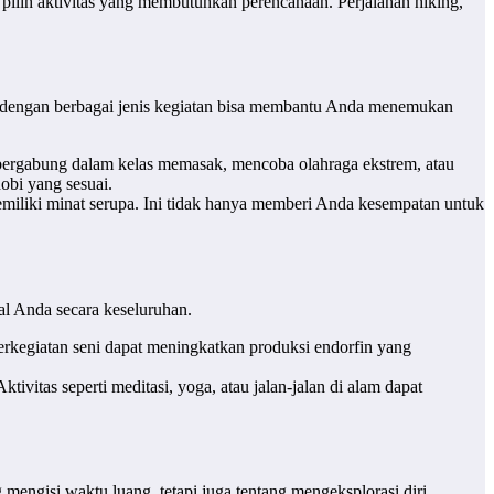
 pilih aktivitas yang membutuhkan perencanaan. Perjalanan hiking,
n dengan berbagai jenis kegiatan bisa membantu Anda menemukan
 bergabung dalam kelas memasak, mencoba olahraga ekstrem, atau
obi yang sesuai.
iliki minat serupa. Ini tidak hanya memberi Anda kesempatan untuk
al Anda secara keseluruhan.
erkegiatan seni dapat meningkatkan produksi endorfin yang
ivitas seperti meditasi, yoga, atau jalan-jalan di alam dapat
engisi waktu luang, tetapi juga tentang mengeksplorasi diri,