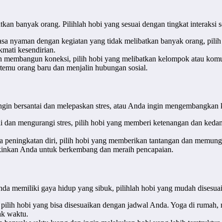
atkan banyak orang. Pilihlah hobi yang sesuai dengan tingkat interaksi 
rasa nyaman dengan kegiatan yang tidak melibatkan banyak orang, pilih
mati kesendirian.
dan membangun koneksi, pilih hobi yang melibatkan kelompok atau komun
temu orang baru dan menjalin hubungan sosial.
gin bersantai dan melepaskan stres, atau Anda ingin mengembangkan k
tai dan mengurangi stres, pilih hobi yang memberi ketenangan dan keda
pada peningkatan diri, pilih hobi yang memberikan tantangan dan memun
gkinkan Anda untuk berkembang dan meraih pencapaian.
Anda memiliki gaya hidup yang sibuk, pilihlah hobi yang mudah disesua
 pilih hobi yang bisa disesuaikan dengan jadwal Anda. Yoga di rumah, 
ak waktu.