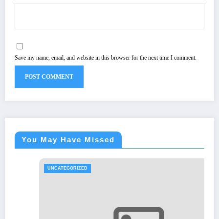
Save my name, email, and website in this browser for the next time I comment.
You May Have Missed
UNCATEGORIZED