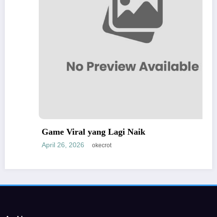
Game Viral yang Lagi Naik
April 26, 2026
okecrot