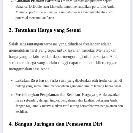
Gunakan Platform Portofolio Online
: Manfaatkan platform seperti
Behance, Dribbble, atau LinkedIn untuk menampilkan portofolio Anda.
Memiliki portofolio online yang mudah diakses akan membantu klien
potensial menemukan Anda.
3. Tentukan Harga yang Sesuai
Salah satu tantangan terbesar yang dihadapi freelancer adalah
menentukan tarif yang tepat untuk layanan mereka. Menetapkan
harga yang terlalu rendah dapat mengurangi nilai pekerjaan Anda,
sementara harga yang terlalu tinggi dapat membuat klien enggan
menggunakan jasa Anda.
Lakukan Riset Pasar
: Periksa tarif yang dibebankan oleh freelancer lain di
bidang yang sama untuk mendapatkan gambaran umum tentang harga pasar.
Pertimbangkan Pengalaman dan Keahlian
: Harga yang Anda tawarkan
harus sebanding dengan tingkat pengalaman dan kualitas pekerjaan Anda.
Jangan ragu untuk menyesuaikan tarif seiring bertambahnya pengalaman dan
keahlian.
4. Bangun Jaringan dan Pemasaran Diri