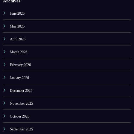
Archives
June 2026
May 2026
April 2026
March 2026
February 2026
January 2026
December 2025
November 2025
October 2025
September 2025