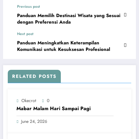
Previous post
Panduan Memilih Destinasi Wisata yang Sesuai
dengan Preferensi Anda
Next post
Panduan Meningkatkan Keterampilan
Komunikasi untuk Kesuksesan Profesional
RELATED POSTS
Okecrot
0
Mabar Malam Hari Sampai Pagi
June 24, 2026