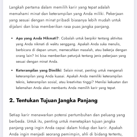
Langkah pertama dalam memilih karir yang tepat adalah
memahami minat dan keterampilan yang Anda miliki. Pekerjaan
yang sesuai dengan minat pribadi biasanya lebih mudah untuk
dijalani dan bisa memberikan rasa puas jangka panjang.
Apa yang Anda Nikmati?
: Cobalah untuk berpikir tentang aktivitas
yang Anda nikmati di waktu senggang. Apakah Anda suka menulis,
berbicara di depan umum, memecahkan masalah, atau bekerja dengan
orang lain? Ini bisa memberikan petunjuk tentang jenis pekerjaan yang
sesuai dengan minat Anda.
Keterampilan yang Dimiliki
: Selain minat, penting untuk mengenali
keterampilan yang Anda kuasai. Apakah Anda memiliki keterampilan
teknis, keterampilan sosial, atau kreativitas tinggi? Menilai kekuatan dan
kelemahan Anda akan membantu Anda memilih karir yang tepat.
2. Tentukan Tujuan Jangka Panjang
Setiap karir menawarkan potensi pertumbuhan dan peluang yang
berbeda. Untuk itu, penting untuk menetapkan tujuan jangka
panjang yang ingin Anda capai dalam hidup dan karir. Apakah
Anda ingin menjadi seorang pemimpin, ahli di bidang tertentu,