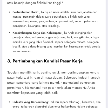
atau bekerja dengan fleksibilitas tinggi?
Pertumbuhan Karir
: Jika tujuan Anda adalah untuk naik jabatan dan
menjadi pemimpin dalam suatu perusahaan, pilihlah karir yang
menawarkan peluang pengembangan profesional, seperti pekerjaan di
manajemen, keuangan, atau teknologi.
Keseimbangan Kerja dan Kehidupan
: Jika Anda menginginkan
pekerjaan dengan keseimbangan kerja yang baik, mungkin Anda ingin
memilih karir yang lebih fleksibel, seperti pekerjaan remote, pekerjaan
kreatif, atau bidang-bidang yang memberikan kesempatan untuk bekerja
secara mandiri.
3. Pertimbangkan Kondisi Pasar Kerja
Sebelum memilih karir, penting untuk mempertimbangkan kondisi
pasar kerja saat ini dan di masa depan. Beberapa industri tumbuh
pesat, sementara yang lainnya mungkin mengalami penurunan
permintaan. Memahami tren pasar kerja akan membantu Anda
membuat keputusan yang lebih baik.
Industri yang Berkembang
: Industri seperti teknologi, kesehatan, dan
energi terbarukan diprediksi akan terus berkembang dalam beberapa