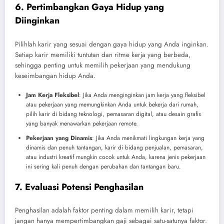
6. Pertimbangkan Gaya Hidup yang
Diinginkan
Pilihlah karir yang sesuai dengan gaya hidup yang Anda inginkan.
Setiap karir memiliki tuntutan dan ritme kerja yang berbeda,
sehingga penting untuk memilih pekerjaan yang mendukung
keseimbangan hidup Anda.
Jam Kerja Fleksibel
: Jika Anda menginginkan jam kerja yang fleksibel
atau pekerjaan yang memungkinkan Anda untuk bekerja dari rumah,
pilih karir di bidang teknologi, pemasaran digital, atau desain grafis
yang banyak menawarkan pekerjaan remote.
Pekerjaan yang Dinamis
: Jika Anda menikmati lingkungan kerja yang
dinamis dan penuh tantangan, karir di bidang penjualan, pemasaran,
atau industri kreatif mungkin cocok untuk Anda, karena jenis pekerjaan
ini sering kali penuh dengan perubahan dan tantangan baru.
7. Evaluasi Potensi Penghasilan
Penghasilan adalah faktor penting dalam memilih karir, tetapi
jangan hanya mempertimbangkan gaji sebagai satu-satunya faktor.