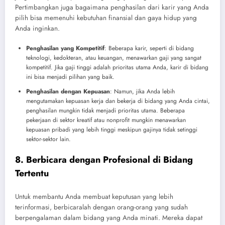
Pertimbangkan juga bagaimana penghasilan dari karir yang Anda
pilih bisa memenuhi kebutuhan finansial dan gaya hidup yang
Anda inginkan.
Penghasilan yang Kompetitif
: Beberapa karir, seperti di bidang
teknologi, kedokteran, atau keuangan, menawarkan gaji yang sangat
kompetitif. Jika gaji tinggi adalah prioritas utama Anda, karir di bidang
ini bisa menjadi pilihan yang baik.
Penghasilan dengan Kepuasan
: Namun, jika Anda lebih
mengutamakan kepuasan kerja dan bekerja di bidang yang Anda cintai,
penghasilan mungkin tidak menjadi prioritas utama. Beberapa
pekerjaan di sektor kreatif atau nonprofit mungkin menawarkan
kepuasan pribadi yang lebih tinggi meskipun gajinya tidak setinggi
sektor-sektor lain.
8. Berbicara dengan Profesional di Bidang
Tertentu
Untuk membantu Anda membuat keputusan yang lebih
terinformasi, berbicaralah dengan orang-orang yang sudah
berpengalaman dalam bidang yang Anda minati. Mereka dapat