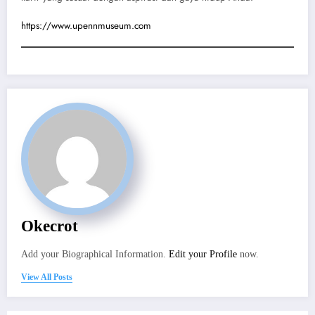
https://www.upennmuseum.com
Okecrot
Add your Biographical Information.
Edit your Profile
now.
View All Posts