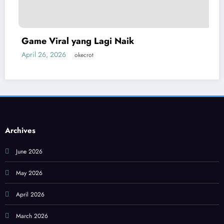
Game Viral yang Lagi Naik
April 26, 2026
okecrot
Archives
June 2026
May 2026
April 2026
March 2026