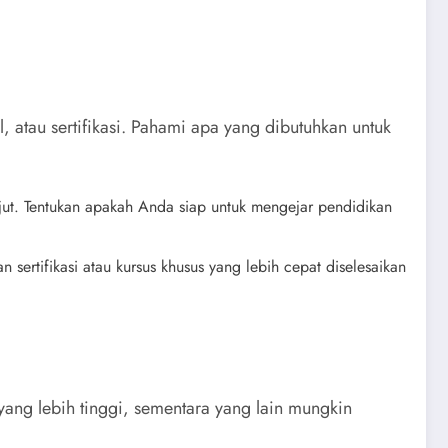
l, atau sertifikasi. Pahami apa yang dibutuhkan untuk
jut. Tentukan apakah Anda siap untuk mengejar pendidikan
sertifikasi atau kursus khusus yang lebih cepat diselesaikan
ang lebih tinggi, sementara yang lain mungkin