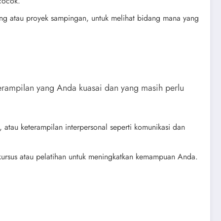
cocok.
ng atau proyek sampingan, untuk melihat bidang mana yang
erampilan yang Anda kuasai dan yang masih perlu
.
 atau keterampilan interpersonal seperti komunikasi dan
kursus atau pelatihan untuk meningkatkan kemampuan Anda.