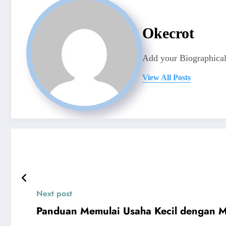
Okecrot
Add your Biographical
View All Posts
Next post
Panduan Memulai Usaha Kecil dengan M