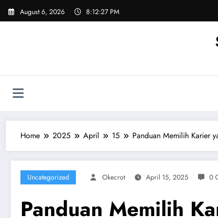
Skip
August 6, 2026
8:12:28 PM
to
content
Home
2025
April
15
Panduan Memilih Karier y
Uncategorized
Okecrot
April 15, 2025
0 
Panduan Memilih Ka