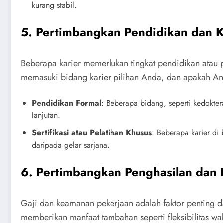
kurang stabil.
5. Pertimbangkan Pendidikan dan Ku
Beberapa karier memerlukan tingkat pendidikan atau pel
memasuki bidang karier pilihan Anda, dan apakah And
Pendidikan Formal
: Beberapa bidang, seperti kedokter
lanjutan.
Sertifikasi atau Pelatihan Khusus
: Beberapa karier di
daripada gelar sarjana.
6. Pertimbangkan Penghasilan dan
Gaji dan keamanan pekerjaan adalah faktor penting d
memberikan manfaat tambahan seperti fleksibilitas w