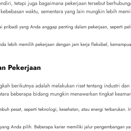
 sendiri, tetapi juga bagaimana pekerjaan tersebut berhubu
ebebasan waktu, sementara yang lain mungkin lebih memilih
ilai pribadi yang Anda anggap penting dalam pekerjaan, seperti 
da lebih memilih pekerjaan dengan jam kerja fleksibel, kemampuan
dan Pekerjaan
kah berikutnya adalah melakukan riset tentang industri dan
tara beberapa bidang mungkin menawarkan tingkat keamana
umbuh pesat, seperti teknologi, kesehatan, atau energi terbarukan
i yang Anda pilih. Beberapa karier memiliki jalur pengembangan yan