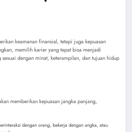
erikan keamanan finansial, tetapi juga kepuasan
kan, memilih karier yang tepat bisa menjadi
 sesuai dengan minat, keterampilan, dan tujuan hidup
 akan memberikan kepuasan jangka panjang,
erinteraksi dengan orang, bekerja dengan angka, atau