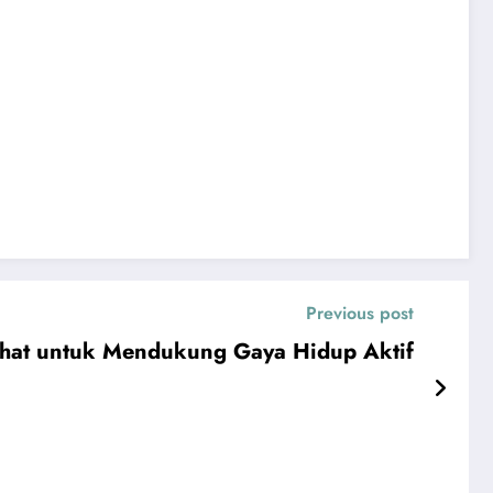
Previous post
hat untuk Mendukung Gaya Hidup Aktif