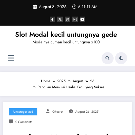
Skip
August 8, 2026
5:11:11 AM
to
content
Slot Modal kecil untungnya gede
Modalnya cuman kecil untungnya x100
Home
2025
August
26
Panduan Memulai Usaha Kecil yang Sukses
Uncategorized
Okecrot
August 26, 2025
0 Comments