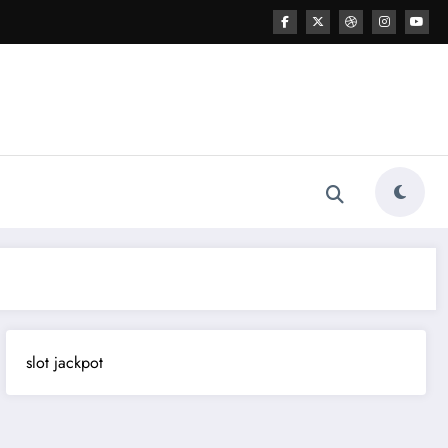
slot jackpot