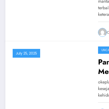
Pe
manta
Pe
terba
keter
O
UNCA
July 25, 2025
Pa
Me
Seh
okepl
kesej
kehid