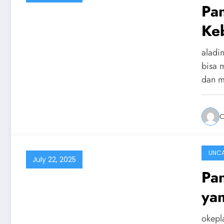
Pa
Ke
Efe
aladi
bisa 
dan m
O
UNCA
July 22, 2025
Pa
ya
Ke
okepl