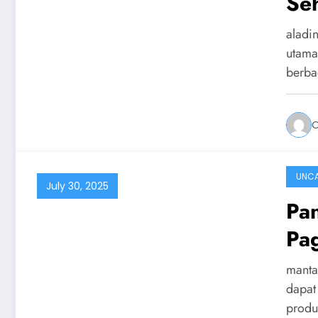
Se
aladi
utama
berb
O
UNCA
July 30, 2025
Pa
Pa
Pro
manta
dapat
produ