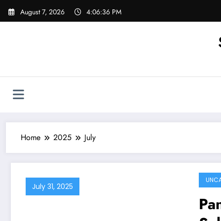
Skip
August 7, 2026
4:06:37 PM
to
content
Home
2025
July
UNCA
July 31, 2025
Pa