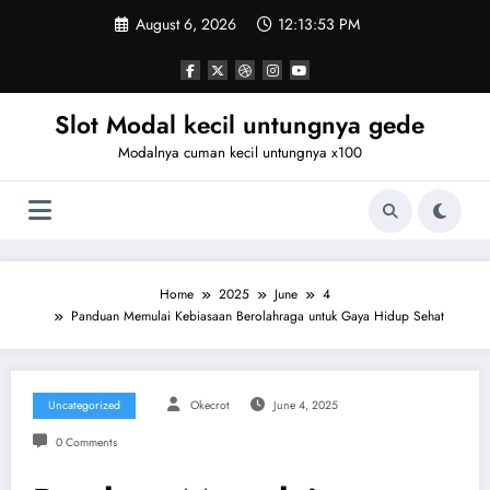
Skip
August 6, 2026
12:13:53 PM
to
content
Slot Modal kecil untungnya gede
Modalnya cuman kecil untungnya x100
Home
2025
June
4
Panduan Memulai Kebiasaan Berolahraga untuk Gaya Hidup Sehat
Uncategorized
Okecrot
June 4, 2025
0 Comments