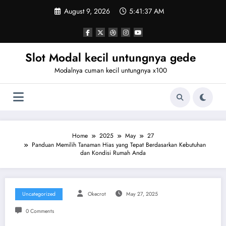
Skip
August 9, 2026
5:41:37 AM
to
content
Slot Modal kecil untungnya gede
Modalnya cuman kecil untungnya x100
Home
2025
May
27
Panduan Memilih Tanaman Hias yang Tepat Berdasarkan Kebutuhan
dan Kondisi Rumah Anda
Uncategorized
Okecrot
May 27, 2025
0 Comments