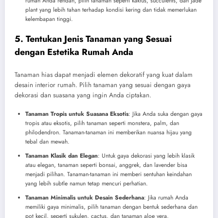
rumah Anda rendah, pilih tanaman seperti kaktus, succulents, dan jade
plant yang lebih tahan terhadap kondisi kering dan tidak memerlukan
kelembapan tinggi.
5. Tentukan Jenis Tanaman yang Sesuai
dengan Estetika Rumah Anda
Tanaman hias dapat menjadi elemen dekoratif yang kuat dalam
desain interior rumah. Pilih tanaman yang sesuai dengan gaya
dekorasi dan suasana yang ingin Anda ciptakan.
Tanaman Tropis untuk Suasana Eksotis
: Jika Anda suka dengan gaya
tropis atau eksotis, pilih tanaman seperti monstera, palm, dan
philodendron. Tanaman-tanaman ini memberikan nuansa hijau yang
tebal dan mewah.
Tanaman Klasik dan Elegan
: Untuk gaya dekorasi yang lebih klasik
atau elegan, tanaman seperti bonsai, anggrek, dan lavender bisa
menjadi pilihan. Tanaman-tanaman ini memberi sentuhan keindahan
yang lebih subtle namun tetap mencuri perhatian.
Tanaman Minimalis untuk Desain Sederhana
: Jika rumah Anda
memiliki gaya minimalis, pilih tanaman dengan bentuk sederhana dan
pot kecil, seperti sukulen, cactus, dan tanaman aloe vera.