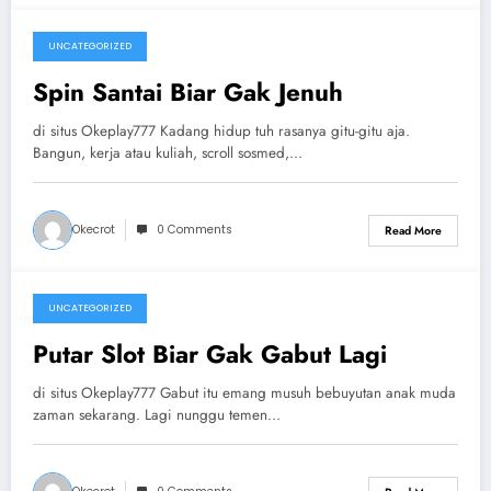
UNCATEGORIZED
February 26, 2026
Spin Santai Biar Gak Jenuh
di situs Okeplay777 Kadang hidup tuh rasanya gitu-gitu aja.
Bangun, kerja atau kuliah, scroll sosmed,…
Okecrot
0 Comments
Read More
UNCATEGORIZED
February 25, 2026
Putar Slot Biar Gak Gabut Lagi
di situs Okeplay777 Gabut itu emang musuh bebuyutan anak muda
zaman sekarang. Lagi nunggu temen…