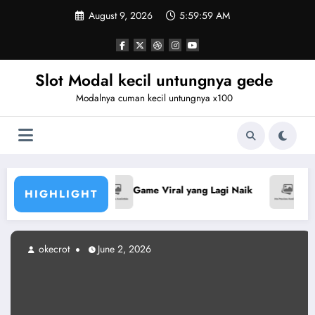
Skip
August 9, 2026
6:00:00 AM
to
content
Slot Modal kecil untungnya gede
Modalnya cuman kecil untungnya x100
ak Suntuk
Game Viral yang Lagi Naik
Game Onli
HIGHLIGHT
okecrot
June 2, 2026