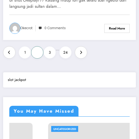
di situs Okeplay777 Kadang hidup tuh gak selalu soal ngebut dan
langsung jadi sultan dalam…
Okecrot
0 Comments
Read More
Posts
…
1
2
3
24
pagination
slot jackpot
You May Have Missed
UNCATEGORIZED