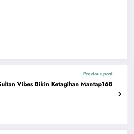
Previous post
Sultan Vibes Bikin Ketagihan Mantap168