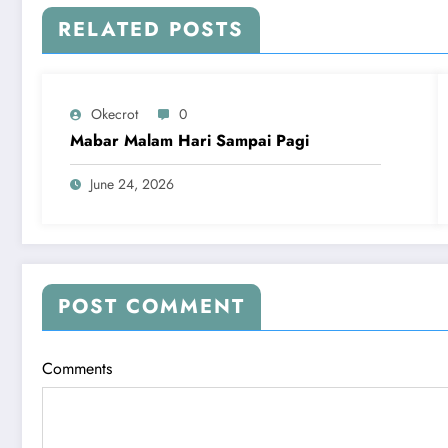
RELATED POSTS
Okecrot
0
Mabar Malam Hari Sampai Pagi
June 24, 2026
POST COMMENT
Comments