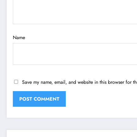
Name
Save my name, email, and website in this browser for t