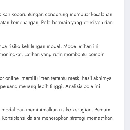
ndalkan keberuntungan cenderung membuat kesalahan.
atan kemenangan. Pola bermain yang konsisten dan
a risiko kehilangan modal. Mode latihan ini
 meningkat. Latihan yang rutin membantu pemain
online, memiliki tren tertentu meski hasil akhirnya
luang menang lebih tinggi. Analisis pola ini
n modal dan meminimalkan risiko kerugian. Pemain
 Konsistensi dalam menerapkan strategi memastikan