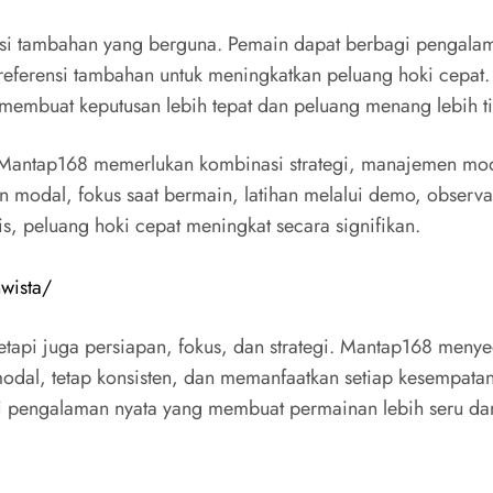
si tambahan yang berguna. Pemain dapat berbagi pengalam
 referensi tambahan untuk meningkatkan peluang hoki cepa
 membuat keputusan lebih tepat dan peluang menang lebih ti
 Mantap168 memerlukan kombinasi strategi, manajemen moda
 modal, fokus saat bermain, latihan melalui demo, observas
, peluang hoki cepat meningkat secara signifikan.
nwista/
tapi juga persiapan, fokus, dan strategi. Mantap168 menyed
odal, tetap konsisten, dan memanfaatkan setiap kesempatan
i pengalaman nyata yang membuat permainan lebih seru dan