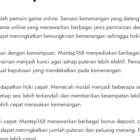
i oleh pemain game online. Sensasi kemenangan yang datan
game online yang menawarkan berbagai jenis permainan de
apat meningkatkan kemungkinan kemenangan sehingga hoki b
ai dengan kemampuan. Mantap168 menyediakan berbagai jen
inan menjadi kunci agar setiap putaran lebih efektif. Pe
uat keputusan yang mendekatkan pada kemenangan.
apatkan hoki cepat. Memecah modal menjadi beberapa ses
setiap sesi lebih terkendali dan memberikan kesempatan le
ebih cepat merasakan kemenangan.
i cepat. Mantap168 menawarkan berbagai bonus deposit, 
 dapat meningkatkan jumlah putaran dan peluang menang. 
ang lebih cepat.