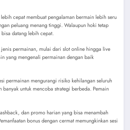
g lebih cepat membuat pengalaman bermain lebih seru
ngan peluang menang tinggi. Walaupun hoki tetap
isa datang lebih cepat.
is permainan, mulai dari slot online hingga live
main yang mengenali permainan dengan baik
i permainan mengurangi risiko kehilangan seluruh
bih banyak untuk mencoba strategi berbeda. Pemain
cashback, dan promo harian yang bisa menambah
Pemanfaatan bonus dengan cermat memungkinkan sesi