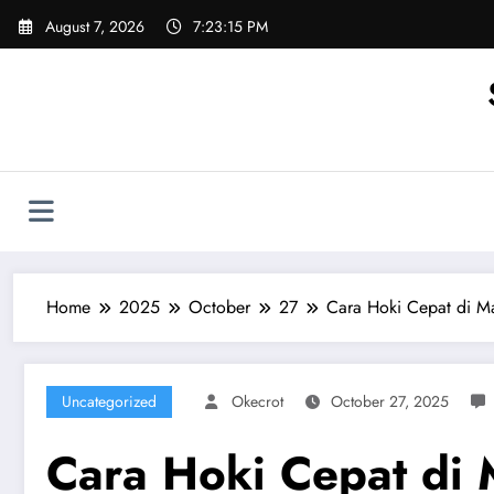
Skip
August 7, 2026
7:23:16 PM
to
content
Home
2025
October
27
Cara Hoki Cepat di M
Uncategorized
Okecrot
October 27, 2025
Cara Hoki Cepat di